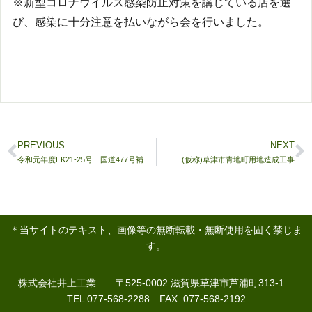
※新型コロナウイルス感染防止対策を講じている店を選
び、感染に十分注意を払いながら会を行いました。
PREVIOUS
NEXT
令和元年度EK21-25号 国道477号補助道路整備工事
(仮称)草津市青地町用地造成工事
＊当サイトのテキスト、画像等の無断転載・無断使用を固く禁じま
す。
株式会社井上工業 〒525-0002 滋賀県草津市芦浦町313-1
TEL 077-568-2288 FAX. 077-568-2192