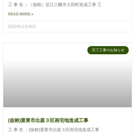
工 事 名 ：（仮称）近江八幡市土田町造成工事 工
READ MORE »
2025年11月30日
完了工事のお知らせ
(仮称)栗東市出庭３区画宅地造成工事
工 事 名 ：(仮称)栗東市出庭３区画宅地造成工事