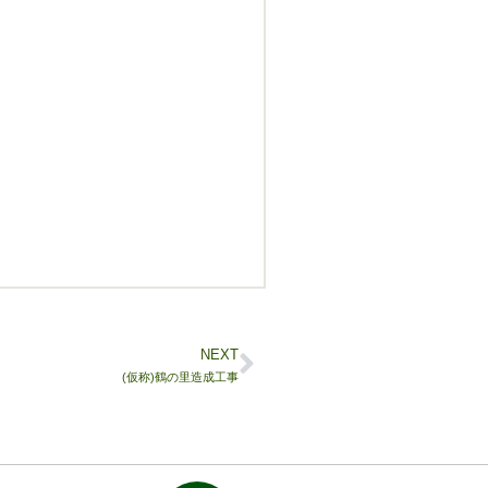
NEXT
(仮称)鶴の里造成工事